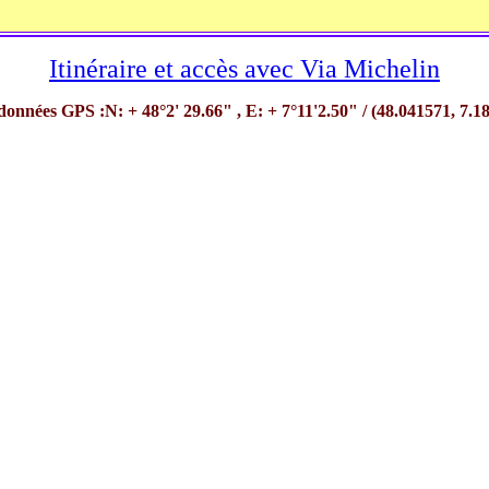
Itinéraire et accès avec Via Michelin
onnées GPS :N: + 48°2' 29.66" , E: + 7°11'2.50" / (48.041571, 7.1